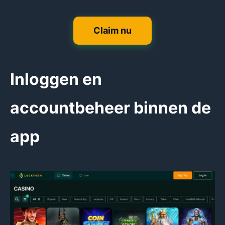
Claim nu
Inloggen en
accountbeheer binnen de
app