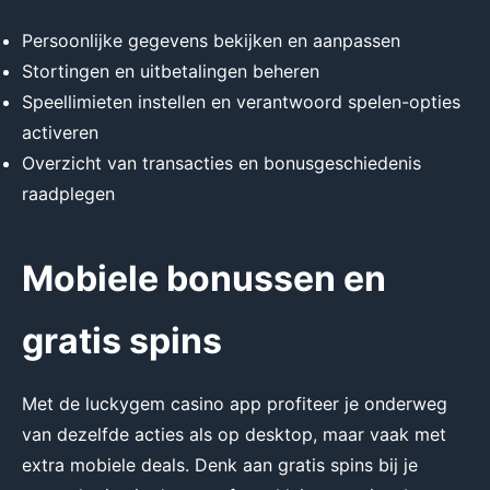
Persoonlijke gegevens bekijken en aanpassen
Stortingen en uitbetalingen beheren
Speellimieten instellen en verantwoord spelen-opties
activeren
Overzicht van transacties en bonusgeschiedenis
raadplegen
Mobiele bonussen en
gratis spins
Met de luckygem casino app profiteer je onderweg
van dezelfde acties als op desktop, maar vaak met
extra mobiele deals. Denk aan gratis spins bij je