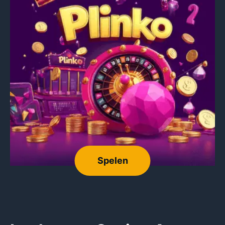
Spelen